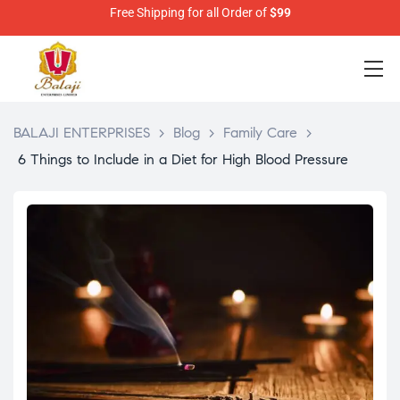
Free Shipping for all Order of
$99
BALAJI ENTERPRISES
>
Blog
>
Family Care
>
6 Things to Include in a Diet for High Blood Pressure